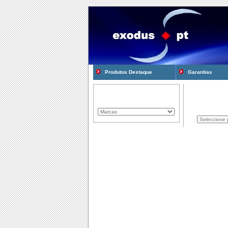
Produtos Destaque
Garantias
Marcas Representadas
Produtos
Componentes
Computadores
Consum�veis
Cooling e Modding
Gadgets
Gamming