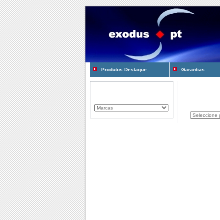
Produtos Destaque
Garantias
Marcas Representadas
Produtos
Componentes
Computadores
Consum�veis
Cooling e Modding
Gadgets
Gamming