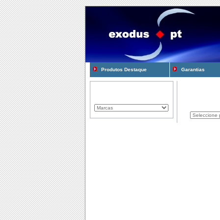
Produtos Destaque
Garantias
Marcas Representadas
Produtos
Componentes
Computadores
Consum�veis
Cooling e Modding
Gadgets
Gamming