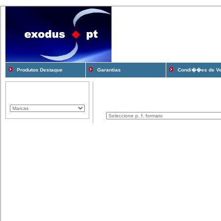
Produtos Destaque
Garantias
Condi��es de V
Marcas Representadas
Produtos
Componentes
Computadores
Consum�veis
Cooling e Modding
Gadgets
Gamming