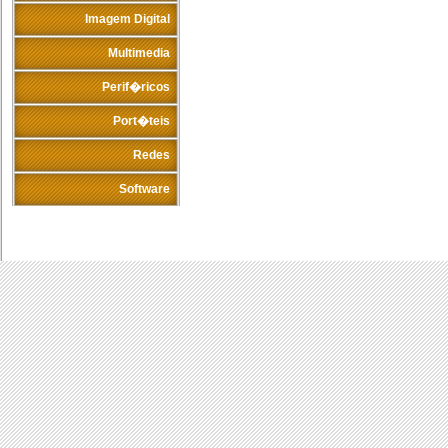
Imagem Digital
Multimedia
Perif�ricos
Port�teis
Redes
Software