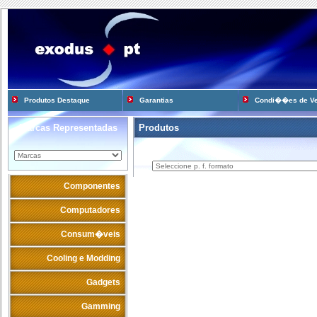
Produtos Destaque
Garantias
Condi��es de V
Marcas Representadas
Produtos
Componentes
Computadores
Consum�veis
Cooling e Modding
Gadgets
Gamming