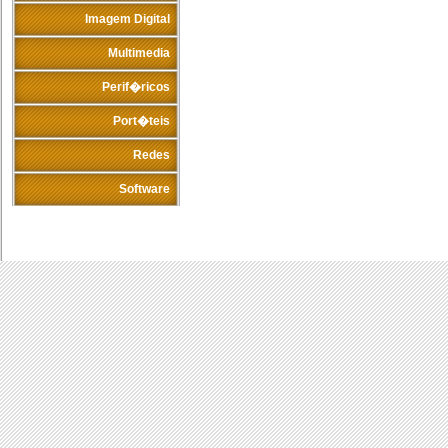
Imagem Digital
Multimedia
Perif�ricos
Port�teis
Redes
Software