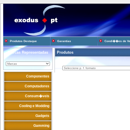
Produtos Destaque
Garantias
Condi��es de V
Marcas Representadas
Produtos
Componentes
Computadores
Consum�veis
Cooling e Modding
Gadgets
Gamming